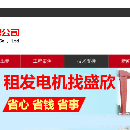
机出租
工程案例
技术支持
新