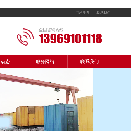
网站地图
联系我们
全国咨询热线
13969101118
闻动态
服务网络
联系我们