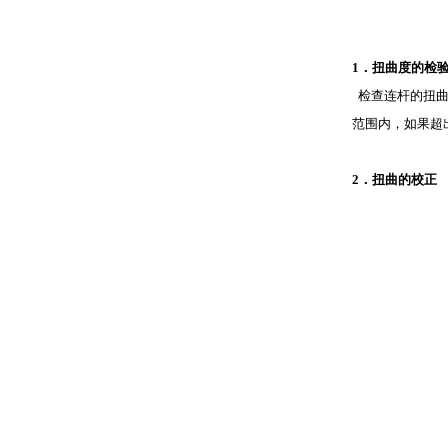
1．扭曲度的检
检查连杆的扭曲时
范围内，如果超
2．扭曲的校正