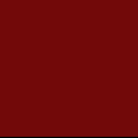
服务网络
联系我们
北京
山东
河北
山西
天津
河南
江苏