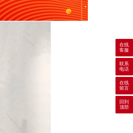
在线
客服
联系
电话
在线
留言
回到
顶部