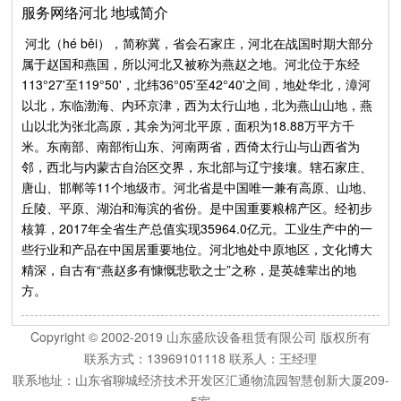
服务网络河北 地域简介
河北（hé běi），简称冀，省会石家庄，河北在战国时期大部分
属于赵国和燕国，所以河北又被称为燕赵之地。河北位于东经
113°27'至119°50'，北纬36°05'至42°40'之间，地处华北，漳河
以北，东临渤海、内环京津，西为太行山地，北为燕山山地，燕
山以北为张北高原，其余为河北平原，面积为18.88万平方千
米。东南部、南部衔山东、河南两省，西倚太行山与山西省为
邻，西北与内蒙古自治区交界，东北部与辽宁接壤。辖石家庄、
唐山、邯郸等11个地级市。河北省是中国唯一兼有高原、山地、
丘陵、平原、湖泊和海滨的省份。是中国重要粮棉产区。经初步
核算，2017年全省生产总值实现35964.0亿元。工业生产中的一
些行业和产品在中国居重要地位。河北地处中原地区，文化博大
精深，自古有“燕赵多有慷慨悲歌之士”之称，是英雄辈出的地
方。
Copyright © 2002-2019 山东盛欣设备租赁有限公司 版权所有
联系方式：13969101118 联系人：王经理
联系地址：山东省聊城经济技术开发区汇通物流园智慧创新大厦209-
5室