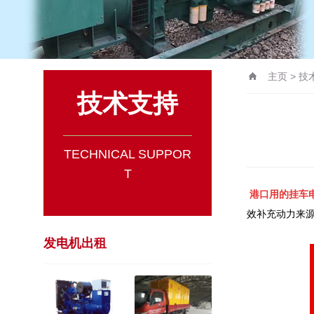
主页
>
技
技术支持
TECHNICAL SUPPOR
T
港口用的挂车
效补充动力来
发电机出租