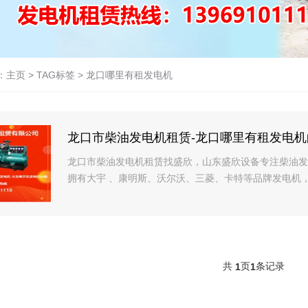
：
主页
>
TAG标签
> 龙口哪里有租发电机
龙口市柴油发电机租赁-龙口哪里有租发电机
龙口市柴油发电机租赁找盛欣，山东盛欣设备专注柴油发
拥有大宇 、康明斯、沃尔沃、三菱、卡特等品牌发电机，可
共
页
条记录
1
1