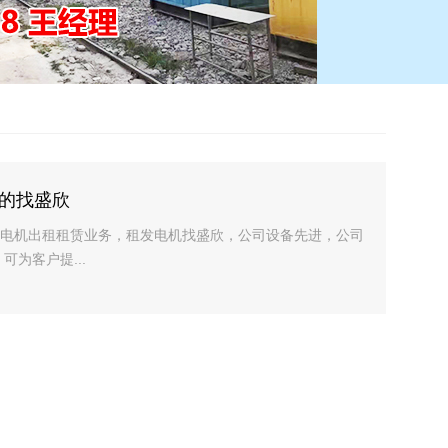
的找盛欣
电机出租租赁业务，租发电机找盛欣，公司设备先进，公司
为客户提...