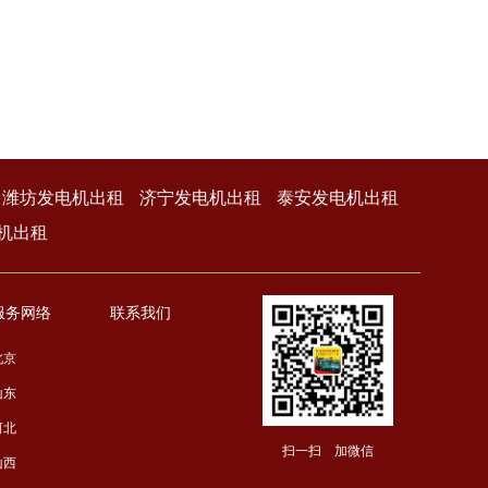
潍坊发电机出租
济宁发电机出租
泰安发电机出租
机出租
服务网络
联系我们
北京
山东
河北
扫一扫 加微信
山西