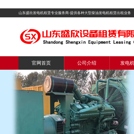
山东盛欣发电机租赁专业服务商-提供各种大型柴油发电机租赁出租业务
官网首页
公司介绍
发电