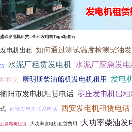
盛欣发电机租赁->出租发电机Tags标签云
如何通过测试温度检测柴油发
发电机出租
水泥厂租赁发电机
水泥厂应急发电
赁
发电
康明斯柴油船机发电机租用
租租赁
枣庄发电机出租
衡阳市发电机租赁电话
西安发电机租赁电话
式
西安发电车联系电话
大功率柴油发
油发电机租赁
大功率发电机租赁费用