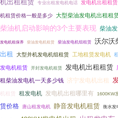
机出租租赁
发电机出租租赁
专业出租发电机电话
大型柴油发电机出租租
机租赁价格一般是多少
柴油机启动影响的3个主要表现
柴油发
沃尔沃
柴油发电机组租赁
发电机租保养
柴油发电机租赁
出租
工地租赁发电机
大型并机发电机组租赁
发电机出租租赁
发电机租赁
开封发电机租赁
济宁发电机出租
租柴油发电机一天多少钱
租发电机
发电机出租哪里有
机租赁
1600K
赁价格
静音发电机租赁
唐山租发电机
衡水发